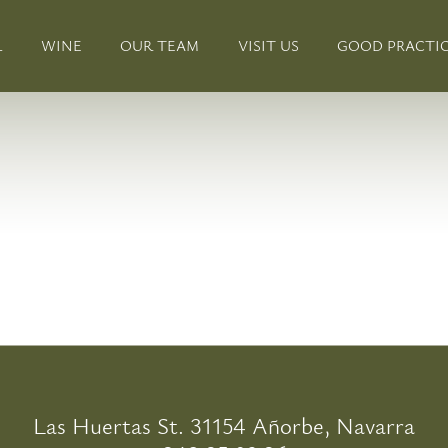
L
WINE
OUR TEAM
VISIT US
GOOD PRACTI
Las Huertas St. 31154 Añorbe, Navarra